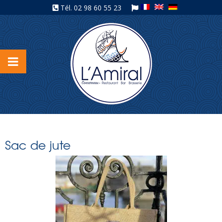
Tél.
02 98 60 55 23
Sac de jute