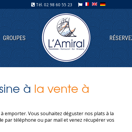
Tél.
02 98 60 55 23
GROUPES
RÉSERVE
isine à
la vente à
 à emporter. Vous souhaitez déguster nos plats à la
 par téléphone ou par mail et venez récupérer vos