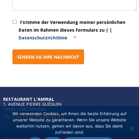
I'stimme der Verwendung meiner persönlichen
Daten im Rahmen dieses Formulars zu | |
*
Datenschutzrichtlinie
RESTAURANT L'AMIRAL
1, AVENUE PIERRE GUÉGUIN
29900 CONCARNEAU
Wir verwenden Cookies, um Ihnen die beste Erfahrung auf
+33 (0)2 98 60 55 23
TEL
unserer Website zu garantieren. Wenn Sie unsere Website
weiterhin nutzen, gehen wir davon aus, dass Sie damit
zufrieden sind.
Rechtliche Hinweise
|
Datenschutzrichtlinie
| Erstellung der Website durch